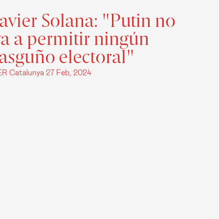
avier Solana: "Putin no
va a permitir ningún
rasguño electoral"
ER Catalunya
27 Feb, 2024