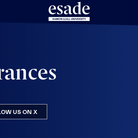
rances
OW US ON X