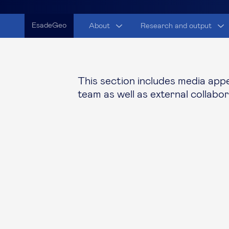
EsadeGeo
About
Research and output
This section includes media ap
team as well as external collabo