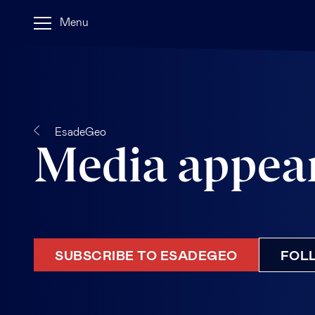
Menu
EsadeGeo
Media appea
SUBSCRIBE TO ESADEGEO
FOLL