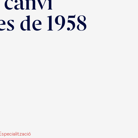
 canvi
es de 1958
specialització