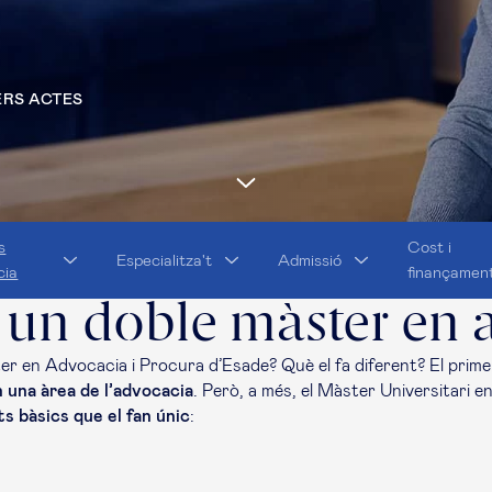
RS ACTES
s
Cost i
Especialitza't
Admissió
cia
finançamen
 un doble màster en 
ter en Advocacia i Procura d’Esade? Què el fa diferent? El prime
 una àrea de l’advocacia
. Però, a més, el Màster Universitari 
s bàsics que el fan únic
: