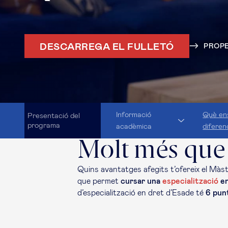
DESCARREGA EL FULLETÓ
PROPE
Informació
Què en
Presentació del
programa
acadèmica
diferen
Molt més que
Quins avantatges afegits t’ofereix el Màs
que permet
cursar una
especialització
en
d’especialització en dret d’Esade té
6 punt