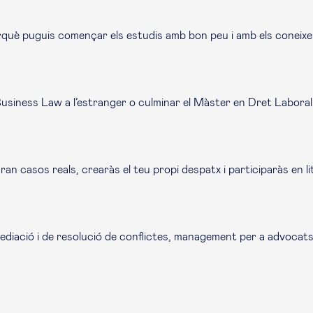
erquè puguis començar els estudis amb bon peu i amb els coneix
Business Law
a l’estranger o culminar el Màster en Dret Labor
n casos reals, crearàs el teu propi despatx i participaràs en lit
mediació i de resolució de conflictes, management per a advocats…