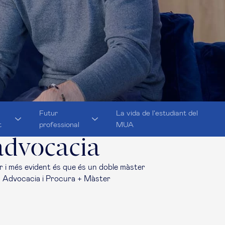
Futur
La vida de l'estudiant del
t
professional
MUA
advocacia
r i més evident és que és un doble màster
en Advocacia i Procura + Màster