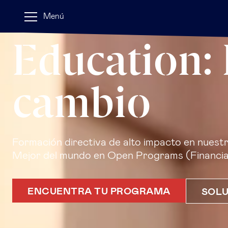
Esade Exec
Menú
Education: 
cambio
Formación directiva de alto impacto en nuest
Mejor del mundo en Open Programs (Financia
ENCUENTRA TU PROGRAMA
SOLU