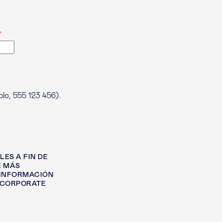
plo, 555 123 456).
ES A FIN DE
E MÁS
 INFORMACIÓN
 CORPORATE