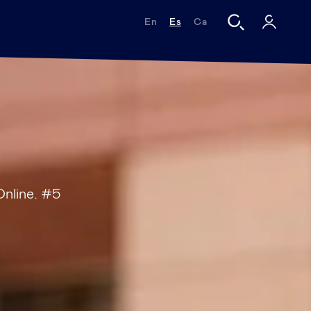
En
Es
Ca
Online. #5