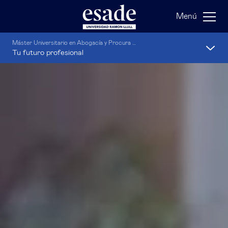
Menú
Máster Universitario en Abogacía y Procura + Máster en especialización
Tu futuro profesional