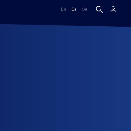
En
Es
Ca